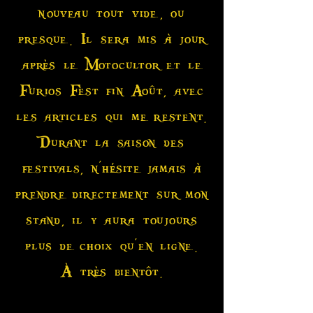
nouveau tout vide, ou
presque. Il sera mis à jour
après le Motocultor et le
Furios Fest fin Août, avec
les articles qui me restent.
Durant la saison des
festivals, n'hésite jamais à
prendre directement sur mon
stand, il y aura toujours
plus de choix qu'en ligne.
À très bientôt.